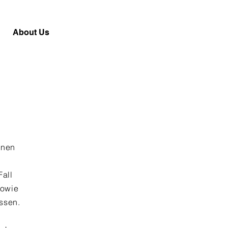
About Us
enen
Fall
sowie
ssen.