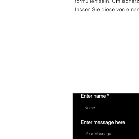
formuliert sein. Um siche
lassen Sie diese von eine
Enter name
Enter message here